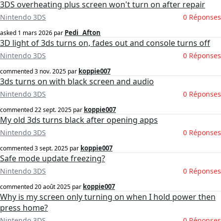
3DS overheating plus screen won't turn on after repair
Nintendo 3DS
0 Réponses
Pedi_ Afton
asked
1 mars 2026
par
3D light of 3ds turns on, fades out and console turns off
Nintendo 3DS
0 Réponses
koppie007
commented
3 nov. 2025
par
3ds turns on with black screen and audio
Nintendo 3DS
0 Réponses
koppie007
commented
22 sept. 2025
par
My old 3ds turns black after opening apps
Nintendo 3DS
0 Réponses
koppie007
commented
3 sept. 2025
par
Safe mode update freezing?
Nintendo 3DS
0 Réponses
koppie007
commented
20 août 2025
par
Why is my screen only turning on when I hold power then
press home?
Nintendo 3DS
0 Réponses