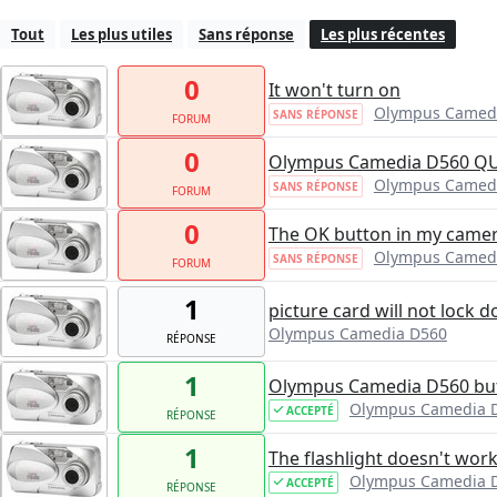
Tout
Les plus utiles
Sans réponse
Les plus récentes
0
It won't turn on
Olympus Camed
SANS RÉPONSE
FORUM
0
Olympus Camedia D560 QUI
Olympus Camed
SANS RÉPONSE
FORUM
0
The OK button in my camer
Olympus Camed
SANS RÉPONSE
FORUM
1
picture card will not lock
Olympus Camedia D560
RÉPONSE
1
Olympus Camedia D560 but
Olympus Camedia 
ACCEPTÉ
RÉPONSE
1
The flashlight doesn't wor
Olympus Camedia 
ACCEPTÉ
RÉPONSE