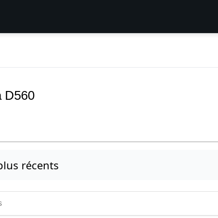
a D560
 plus récents