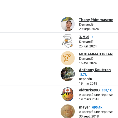
Thony Phimmasene
Demandé
29 sept. 2024
김토리
2
Demandé
25 juil. 2024
MUHAMMAD IRFAN
Demandé
16 avr. 2024
Anthony Kouttron
5,7k
Répondu
19 mai 2018
oldturkey03
858,1k
A accepté une réponse
19 mars 2018
mayer
690,4k
A accepté une réponse
30 sept. 2018