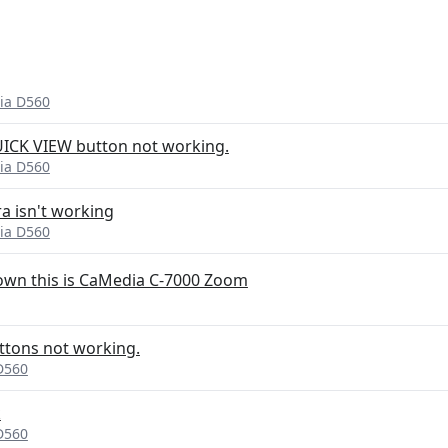
ia D560
CK VIEW button not working.
ia D560
a isn't working
ia D560
 down this is CaMedia C-7000 Zoom
tons not working.
D560
k
D560