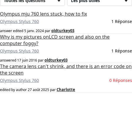
Toutes les questions
Les plus utiles
Olympus mju 760 lens stuck, how to fix
Olympus Stylus 760
1 Réponse
oldturkey03
answer edited
5 janv. 2024
par
Why is my pictures onLCD screen and also on the
computer foggy?
Olympus Stylus 760
1 Réponse
oldturkey03
answered
17 juin 2016
par
The camera lens can't shrink, and there is an error code on
the screen
Olympus Stylus 760
0 Réponses
Charlotte
edited by author
27 août 2025
par