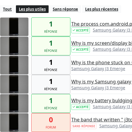
Tout
Les plus utiles
Sans réponse
Les plus récentes
1
The process com.android.
Samsung Galaxy J3
ACCEPTÉ
RÉPONSE
1
Why is my screen/display 
Samsung Galaxy J3
ACCEPTÉ
RÉPONSE
1
Why is the phone stuck on
Samsung Galaxy J3 Emerge
RÉPONSE
1
Why is my Samsung galaxy j3
Samsung Galaxy J3 Emerge
RÉPONSE
1
Why is my battery buldgin
Samsung Galaxy J3
ACCEPTÉ
RÉPONSE
0
The band that written " j3t
Samsung Galaxy
SANS RÉPONSE
FORUM