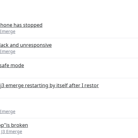
phone has stopped
 Emerge
black and unresponsive
 Emerge
 safe mode
 emerge restarting by itself after I restor
g
 Emerge
op"is broken
 J3 Emerge