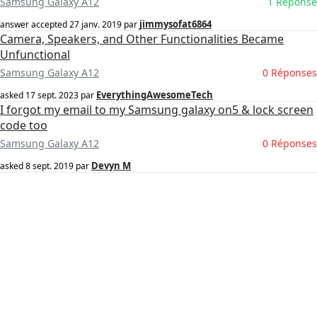
Samsung Galaxy A12
1 Réponse
jimmysofat6864
answer accepted
27 janv. 2019
par
Camera, Speakers, and Other Functionalities Became
Unfunctional
Samsung Galaxy A12
0 Réponses
EverythingAwesomeTech
asked
17 sept. 2023
par
I forgot my email to my Samsung galaxy on5 & lock screen
code too
Samsung Galaxy A12
0 Réponses
Devyn M
asked
8 sept. 2019
par