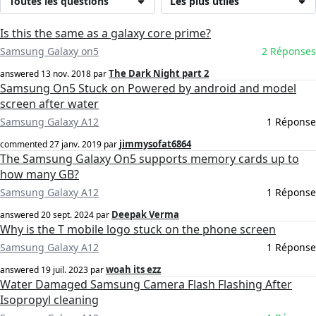
Toutes les questions
Les plus utiles
Is this the same as a galaxy core prime?
Samsung Galaxy on5
2 Réponses
The Dark Night part 2
answered
13 nov. 2018
par
Samsung On5 Stuck on Powered by android and model
screen after water
Samsung Galaxy A12
1 Réponse
jimmysofat6864
commented
27 janv. 2019
par
The Samsung Galaxy On5 supports memory cards up to
how many GB?
Samsung Galaxy A12
1 Réponse
Deepak Verma
answered
20 sept. 2024
par
Why is the T mobile logo stuck on the phone screen
Samsung Galaxy A12
1 Réponse
woah its ezz
answered
19 juil. 2023
par
Water Damaged Samsung Camera Flash Flashing After
Isopropyl cleaning