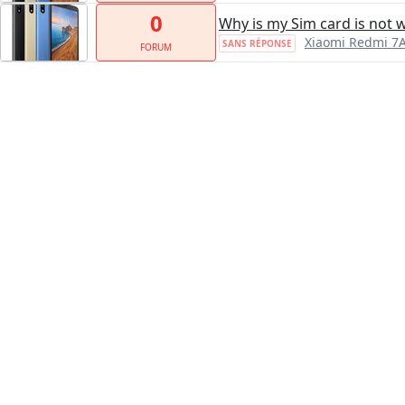
0
Why is my Sim card is not 
Xiaomi Redmi 7
SANS RÉPONSE
FORUM