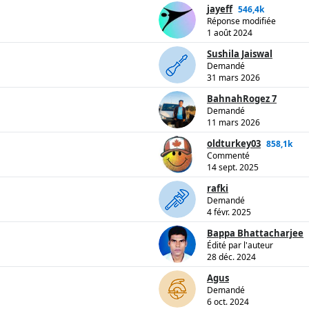
jayeff
546,4k
Réponse modifiée
1 août 2024
Sushila Jaiswal
Demandé
31 mars 2026
BahnahRogez 7
Demandé
11 mars 2026
oldturkey03
858,1k
Commenté
14 sept. 2025
rafki
Demandé
4 févr. 2025
Bappa Bhattacharjee
Édité par l'auteur
28 déc. 2024
Agus
Demandé
6 oct. 2024