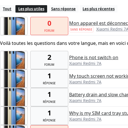
Tout
Les plus utiles
Sans réponse
Les plus récentes
0
Mon appareil est déconnec
Xiaomi Redmi 7
SANS RÉPONSE
FORUM
Voilà toutes les questions dans votre langue, mais en voici 
2
Phone is not switch on
Xiaomi Redmi 7A
FORUM
1
My touch screen not work
Xiaomi Redmi 7A
RÉPONSE
1
Battery drain and slow cha
Xiaomi Redmi 7A
RÉPONSE
1
Why is my SIM card tray st
Xiaomi Redmi 7A
RÉPONSE