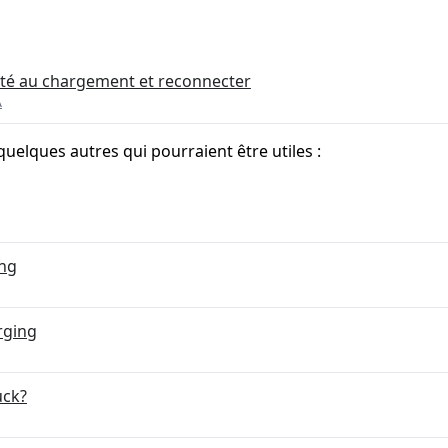
té au chargement et reconnecter
A
quelques autres qui pourraient être utiles :
ing
rging
uck?