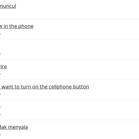
muncul
w in the phone
A
A
ire
A
u want to turn on the cellphone button
A
g
A
idak menyala
A