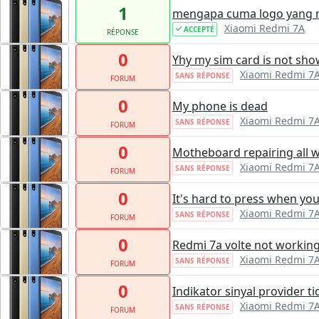
1
mengapa cuma logo yang 
Xiaomi Redmi 7A
ACCEPTÉ
RÉPONSE
0
Yhy my sim card is not sho
Xiaomi Redmi 7
SANS RÉPONSE
FORUM
0
My phone is dead
Xiaomi Redmi 7
SANS RÉPONSE
FORUM
0
Motheboard repairing all w
Xiaomi Redmi 7
SANS RÉPONSE
FORUM
0
It's hard to press when yo
Xiaomi Redmi 7
SANS RÉPONSE
FORUM
0
Redmi 7a volte not workin
Xiaomi Redmi 7
SANS RÉPONSE
FORUM
0
Indikator sinyal provider t
Xiaomi Redmi 7
SANS RÉPONSE
FORUM