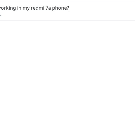
working in my redmi 7a phone?
A