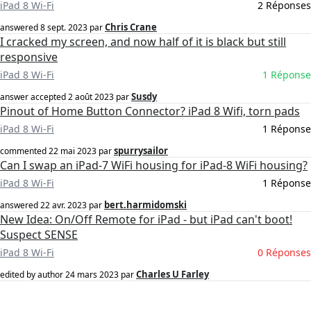
iPad 8 Wi-Fi
2 Réponses
Chris Crane
answered
8 sept. 2023
par
I cracked my screen, and now half of it is black but still
responsive
iPad 8 Wi-Fi
1 Réponse
Susdy
answer accepted
2 août 2023
par
Pinout of Home Button Connector? iPad 8 Wifi, torn pads
iPad 8 Wi-Fi
1 Réponse
spurrysailor
commented
22 mai 2023
par
Can I swap an iPad-7 WiFi housing for iPad-8 WiFi housing?
iPad 8 Wi-Fi
1 Réponse
bert.harmidomski
answered
22 avr. 2023
par
New Idea: On/Off Remote for iPad - but iPad can't boot!
Suspect SENSE
iPad 8 Wi-Fi
0 Réponses
Charles U Farley
edited by author
24 mars 2023
par