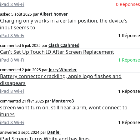
iPad 8 Wi-Fi
0 Réponses
Albert hoover
asked
5 août 2025
par
Charging only works in a certain position, the device's
input seems to
iPad 8 Wi-Fi
1 Réponse
Clash C2ahmed
commented
6 juil. 2025
par
Can't Set Up Touch ID After Screen Replacement
iPad 8 Wi-Fi
1 Réponse
Jerry Wheeler
commented
2 juin 2025
par
Battery connector crackling, apple logo flashes and
dissapears
iPad 8 Wi-Fi
1 Réponse
Monterro3
commented
21 févr. 2025
par
screen wont turn on, still hear alarm, wont connect to
itunes
iPad 8 Wi-Fi
1 Réponse
Daniel
answered
3 sept. 2024
par
iPad Screen Turns White and has lines.