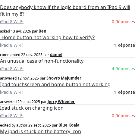
Does anybody know if the logic board from an IPad 9 will
fit in my 8?
iPad 8 Wi-Fi
0 Réponses
Ben
asked
13 avr. 2026
par
-Home button not working how to verify?
iPad 8 Wi-Fi
1 Réponse
daniel
commented
22 nov. 2025
par
An unusual case of non-functionality
iPad 8 Wi-Fi
4 Réponses
Shovro Majumder
answered
12 nov. 2025
par
Ipad touchscreen and home button not working
iPad 8 Wi-Fi
1 Réponse
Jerry Wheeler
answered
29 sept. 2025
par
Ipad stuck on charging icon
iPad 8 Wi-Fi
0 Réponses
Blue Koala
edited by author
29 sept. 2025
par
My ipad is stuck on the battery icon