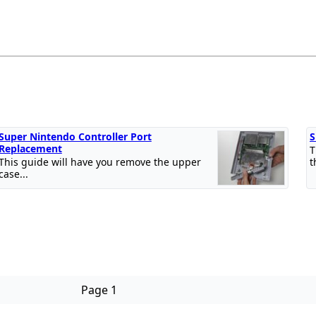
Super Nintendo Controller Port
S
Replacement
T
This guide will have you remove the upper
t
case...
Page 1