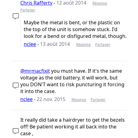
Chris Rafferty
-
12 août 2014
Réponse
Partager
Maybe the metal is bent, or the plastic on
the top of the unit is somehow stuck. I'd
look for a bend or disfigured metal, though.
nclee
-
13 août 2014
Réponse
Partager
@mrmacfixit
you must have. If it's the same
voltage as the old battery, it will work, but
you DON'T want to risk puncturing it forcing
it into the case.
nclee
-
22 nov. 2015
Réponse
Partager
It really did take a hairdryer to get the bezels
off! Be patient working it all back into the
case ,