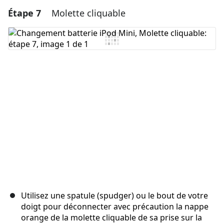
Étape 7
Molette cliquable
Ajouter un commentaire
Ajouter un commentaire
Annuler
Publier un commentaire
Utilisez une spatule (spudger) ou le bout de votre
doigt pour déconnecter avec précaution la nappe
orange de la molette cliquable de sa prise sur la