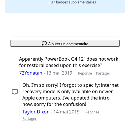
+ 37 badges supplémentaires
Ajouter un commentaire
Apparently PowerBook G4 12” does not work
for restoral based upon this exercise?
72Yonatan
-
13 mai 2019
Réponse
Partager
Oh, I’m so sorry! I forgot to specify: internet
recovery mode is only available on newer
Apple computers. I’ve updated the intro
now, sorry for the confusion!
Taylor Dixon
-
14 mai 2019
Réponse
Partager