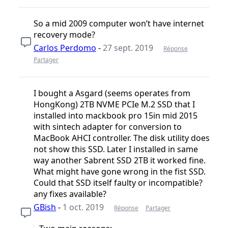
So a mid 2009 computer won’t have internet
recovery mode?
Carlos Perdomo
-
27 sept. 2019
Réponse
Partager
I bought a Asgard (seems operates from
HongKong) 2TB NVME PCIe M.2 SSD that I
installed into mackbook pro 15in mid 2015
with sintech adapter for conversion to
MacBook AHCI controller. The disk utility does
not show this SSD. Later I installed in same
way another Sabrent SSD 2TB it worked fine.
What might have gone wrong in the fist SSD.
Could that SSD itself faulty or incompatible?
any fixes available?
GBish
-
1 oct. 2019
Réponse
Partager