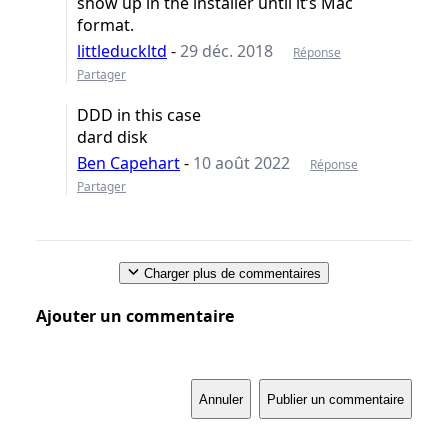
show up in the installer until it’s Mac
format.
littleduckltd
-
29 déc. 2018
Réponse
Partager
DDD in this case
dard disk
Ben Capehart
-
10 août 2022
Réponse
Partager
Charger plus de commentaires
Ajouter un commentaire
Annuler
Publier un commentaire