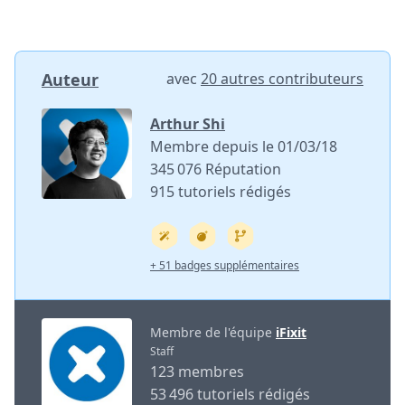
Auteur
avec
20 autres contributeurs
Arthur Shi
Membre depuis le 01/03/18
345 076 Réputation
915 tutoriels rédigés
+ 51 badges supplémentaires
Membre de l'équipe
iFixit
Staff
123 membres
53 496 tutoriels rédigés