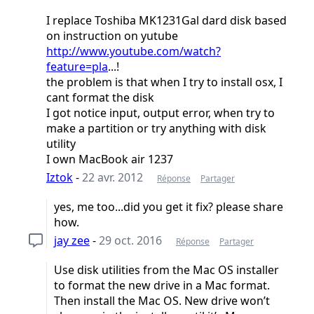
I replace Toshiba MK1231Gal dard disk based
on instruction on yutube
http://www.youtube.com/watch?
feature=pla
...!
the problem is that when I try to install osx, I
cant format the disk
I got notice input, output error, when try to
make a partition or try anything with disk
utility
I own MacBook air 1237
Iztok
-
22 avr. 2012
Réponse
Partager
yes, me too...did you get it fix? please share
how.
jay zee
-
29 oct. 2016
Réponse
Partager
Use disk utilities from the Mac OS installer
to format the new drive in a Mac format.
Then install the Mac OS. New drive won’t