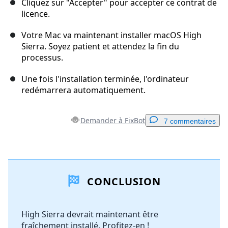
Cliquez sur "Accepter" pour accepter ce contrat de
licence.
Votre Mac va maintenant installer macOS High
Sierra. Soyez patient et attendez la fin du
processus.
Une fois l'installation terminée, l'ordinateur
redémarrera automatiquement.
Demander à FixBot
7 commentaires
Ajouter un commentaire
CONCLUSION
Ajouter un commentaire
High Sierra devrait maintenant être
fraîchement installé. Profitez-en !
Annuler
Publier un commentaire