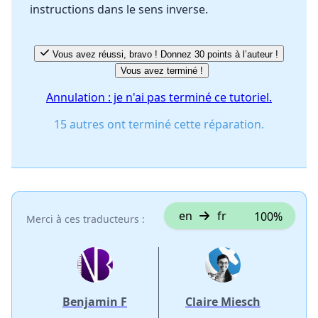
instructions dans le sens inverse.
Annuler
Publier un commentaire
Vous avez réussi, bravo ! Donnez 30 points à l’auteur !
Vous avez terminé !
Annulation : je n'ai pas terminé ce tutoriel.
15 autres ont terminé cette réparation.
en
fr
100%
Merci à ces traducteurs :
Benjamin F
Claire Miesch