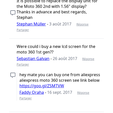
It is possible to replace the display unit for
the Moto 360 2nd with 1.56" display?
Thanks in advance and best regards,
Stephan
Stephan Müller
-
3 août 2017
Réponse
Partager
Were could i buy a new lcd screen for the
moto 360 1st gen??
Sebastian Galvan
-
26 août 2017
Réponse
Partager
hey mate you can buy one from aliexpress
aliexpress moto 360 screen see link below
https://goo.gl/ZSMTVW
Faddy Oraha
-
16 sept. 2017
Réponse
Partager