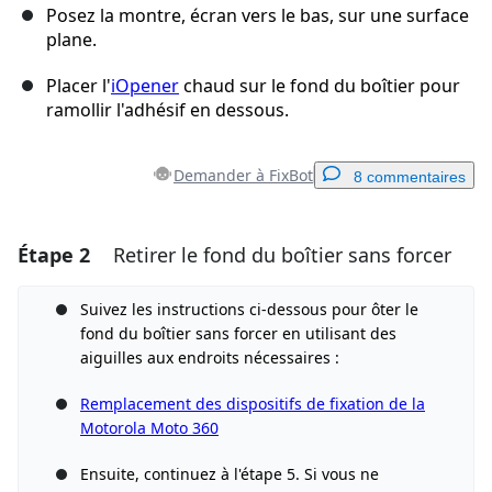
Posez la montre, écran vers le bas, sur une surface
plane.
Placer l'
iOpener
chaud sur le fond du boîtier pour
ramollir l'adhésif en dessous.
Demander à FixBot
8 commentaires
Étape 2
Retirer le fond du boîtier sans forcer
Ajouter un commentaire
Ajouter un commentaire
Suivez les instructions ci-dessous pour ôter le
fond du boîtier sans forcer en utilisant des
aiguilles aux endroits nécessaires :
Remplacement des dispositifs de fixation de la
Annuler
Publier un commentaire
Motorola Moto 360
Ensuite, continuez à l'étape 5. Si vous ne