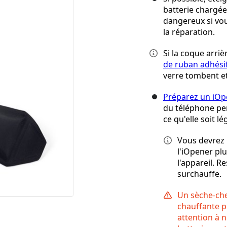
batterie chargée
dangereux si vo
la réparation.
Si la coque arriè
de ruban adhési
verre tombent et
Préparez un iOp
du téléphone pe
ce qu'elle soit 
Vous devrez 
l'iOpener pl
l'appareil. R
surchauffe.
Un sèche-che
chauffante pe
attention à n