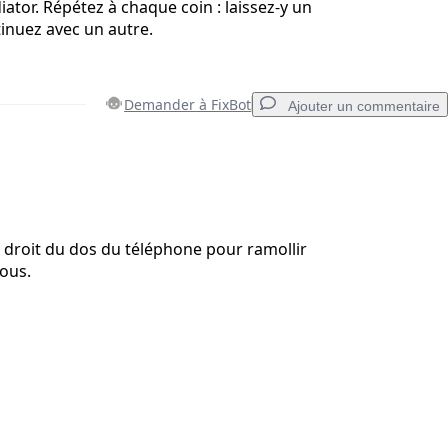
tor. Répétez à chaque coin : laissez-y un
inuez avec un autre.
Demander à FixBot
Ajouter un commentaire
Ajouter un commentaire
 droit du dos du téléphone pour ramollir
sous.
Annuler
Publier un commentaire