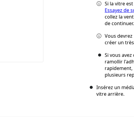
Si la vitre e
Essayez de s
collez la ven
de continuer.
Vous devrez 
créer un très
Si vous avez 
ramollir l'ad
rapidement, 
plusieurs rep
Insérez un média
vitre arrière.