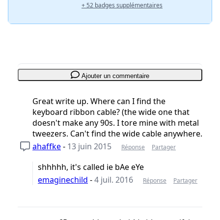
+ 52 badges supplémentaires
Ajouter un commentaire
Great write up. Where can I find the
keyboard ribbon cable? (the wide one that
doesn't make any 90s. I tore mine with metal
tweezers. Can't find the wide cable anywhere.
ahaffke
-
13 juin 2015
Réponse
Partager
shhhhh, it's called ie bAe eYe
emaginechild
-
4 juil. 2016
Réponse
Partager