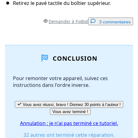
Retirez le pavé tactile du boîtier supérieur.
Demander à FixBot
3 commentaires
Ajouter un commentaire
CONCLUSION
Ajouter un commentaire
Pour remonter votre appareil, suivez ces
instructions dans l'ordre inverse.
Annuler
Publier un commentaire
Vous avez réussi, bravo ! Donnez 30 points à l’auteur !
Vous avez terminé !
Annulation : je n'ai pas terminé ce tutoriel.
32 autres ont terminé cette réparation.