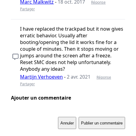
Marc Malkwitz
-
18 oct. 2017
Réponse
Partager
I have replaced the trackpad but it now gives
erratic behavior. Usually after
booting/opening the lid it works fine for a
couple of minutes. Then it stops moving or
jumps around the screen after a freeze.
Reset SMC does not help unfortunately.
Anybody any ideas?
Martijn Verhoeven
-
2 avr. 2021
Réponse
Partager
Ajouter un commentaire
Annuler
Publier un commentaire