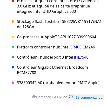
Processeur quad-core Intel Core i3 cadencé à
3.6 GHz et équipé de sa carte graphique
intégrée Intel UHD Graphics 630
Stockage flash Toshiba TSB3225V81199TWNA1
de 128Go
Co-processeur AppleT2 APL1027 339S00604
Platform controller hub Intel
SR40E
CM246
Contrôleur Thunderbolt 3 Intel
JHL7540
Contrôleur Gigabit Ethernet Broadcom
BCM57788
338S00342-A0 (probablement un PMIC Apple)
Demander à FixBot
17 commentaires