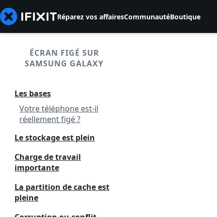
Réparez vos affaires
Communauté
Boutique
ÉCRAN FIGÉ SUR
SAMSUNG GALAXY
Les bases
Votre téléphone est-il
réellement figé ?
Le stockage est plein
Charge de travail
importante
La partition de cache est
pleine