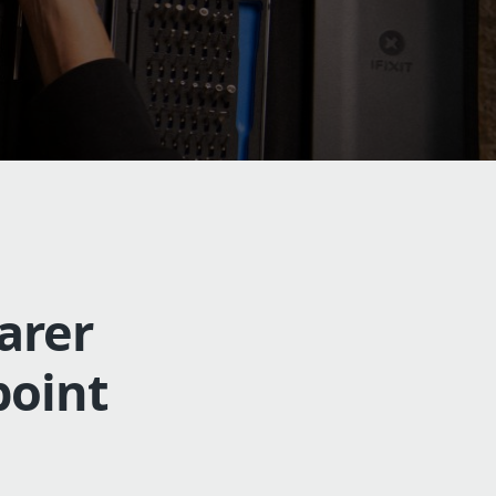
arer
point