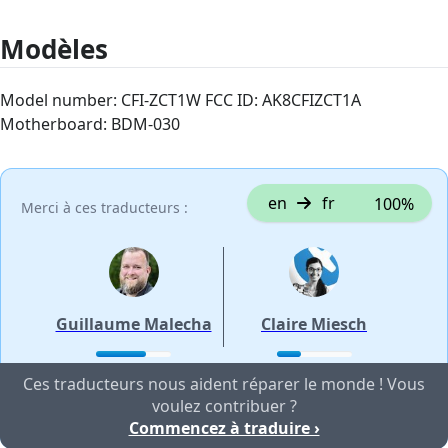
Modèles
Model number: CFI-ZCT1W FCC ID: AK8CFIZCT1A
Motherboard: BDM-030
en
fr
100%
Merci à ces traducteurs :
Guillaume Malecha
Claire Miesch
Ces traducteurs nous aident réparer le monde ! Vous
voulez contribuer ?
Commencez à traduire ›