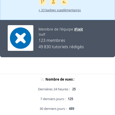
+ 33 badges supplémentaires
Membre de l'équipe
iFixit
Staff
123 membres
49 830 tutoriels rédigés
Nombre de vues :
Dernières 24 heures :
25
7 derniers jours :
125
30 derniers jours :
489