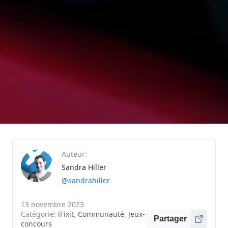
Auteur:
Sandra Hiller
@sandrahiller
13 novembre 2023
Catégorie:
iFixit
,
Communauté
,
Jeux-
Partager
concours