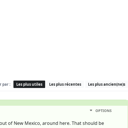
r par :
Les plus utiles
Les plus récentes
Les plus ancien(ne)s
OPTIONS
 out of New Mexico, around here. That should be