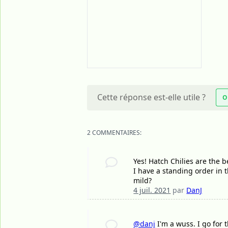
Cette réponse est-elle utile ?
O
2 COMMENTAIRES:
Yes! Hatch Chilies are the b
I have a standing order in t
mild?
4 juil. 2021
par
DanJ
@danj
I'm a wuss. I go for 