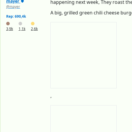
mayer
happening next week, They roast the
@mayer
A big, grilled green chili cheese bur
Rep: 690,4k
3,9k
1,1k
2,6k
,