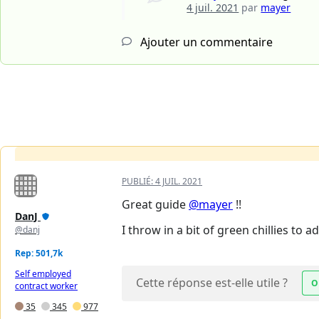
4 juil. 2021
par
mayer
Ajouter un commentaire
PUBLIÉ:
4 JUIL. 2021
Great guide
@mayer
!!
DanJ
I throw in a bit of green chillies to ad
@danj
Rep: 501,7k
Self employed
Cette réponse est-elle utile ?
O
contract worker
35
345
977