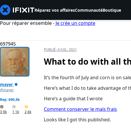
Réparez vos affaires
Communauté
Boutique
Pour réparer ensemble -
Je crée un compte
697945
PUBLIÉ:
4 JUIL. 2021
What to do with all t
It’s the fourth of July and corn is on sale
mayer
Here’s what I do to take advantage of t
@mayer
Here’s a guide that I wrote
Rep: 690,4k
Comment conserver le maïs frais
3,9k
1,1k
2,6k
Looks like I got this published.