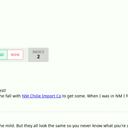
INDICE
UI
NON
2
est!
he fall with
NM Chilie Import Co
to get some. When I was in NM I fe
the mild. But they all look the same so you never know what you're 