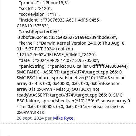
"product" : "iPhone15,3",
"socId" : "8120",
"socRevision" : "11",
"incident" : "78C76933-A6D1-46F5-9455-
C18A19137583",
"crashReporterKey" :
"a2b0fc860c4e5c33c6e8262761a9e02394b0de29",
"kernel" : "Darwin Kernel Version 24.0.0: Thu Aug 8
01:15:37 PDT 2024; root:xnu-
11215.2.5~62\/RELEASE_ARM64_T8120",
"date" : "2024-09-28 14:07:13.95 -0500",
"panicString" : "panic(cpu 0 caller 0xfffffff048363444):
SMC PANIC - ASSERT: target\/d74\/target.cpp:266: 0,
SMC BSC failure, spreadsheet ver(*10) 150\nS.sensor
array 0 - 4 is 0x0, 0x40000, 0x0, 0x0, 0x0 \nF.sensor
array 0 is 0x0\n\n - Misc(2) OUTBOX1 not
ready\nASSERT: target\/d74\/target.cpp:266: 0, SMC
BSC failure, spreadsheet ver(*10) 150\nS.sensor array 0
- 4 is 0x0, 0x40000, 0x0, 0x0, 0x0 \nF.sensor array 0 is
0x0\n\n\nRTKi
28 sept. 2024
par
Mike Ryce