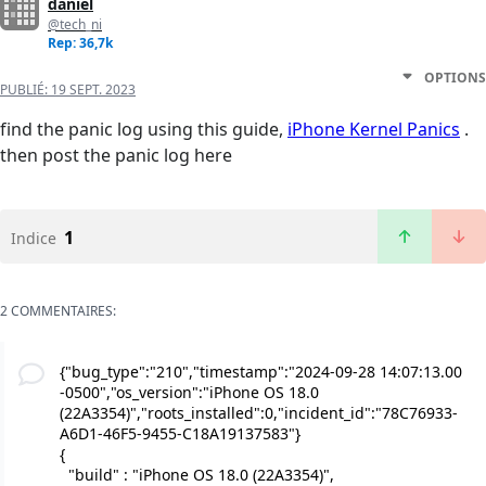
daniel
@tech_ni
Rep: 36,7k
OPTIONS
PUBLIÉ:
19 SEPT. 2023
find the panic log using this guide,
iPhone Kernel Panics
.
then post the panic log here
1
Indice
2 COMMENTAIRES:
{"bug_type":"210","timestamp":"2024-09-28 14:07:13.00
-0500","os_version":"iPhone OS 18.0
(22A3354)","roots_installed":0,"incident_id":"78C76933-
A6D1-46F5-9455-C18A19137583"}
{
"build" : "iPhone OS 18.0 (22A3354)",