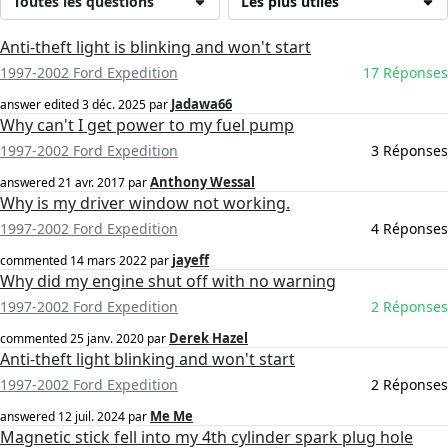
Toutes les questions
Les plus utiles
Anti-theft light is blinking and won't start
1997-2002 Ford Expedition
17 Réponses
Jadawa66
answer edited
3 déc. 2025
par
Why can't I get power to my fuel pump
1997-2002 Ford Expedition
3 Réponses
Anthony Wessal
answered
21 avr. 2017
par
Why is my driver window not working.
1997-2002 Ford Expedition
4 Réponses
jayeff
commented
14 mars 2022
par
Why did my engine shut off with no warning
1997-2002 Ford Expedition
2 Réponses
Derek Hazel
commented
25 janv. 2020
par
Anti-theft light blinking and won't start
1997-2002 Ford Expedition
2 Réponses
Me Me
answered
12 juil. 2024
par
Magnetic stick fell into my 4th cylinder spark plug hole