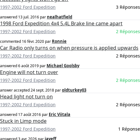
1997-2002 Ford Expedition
3 Réponses
nealhatfield
answered
13 juil. 2016
par
1998 Ford Expedition 4x4 5.4L Brake line came apart
1997-2002 Ford Expedition
2 Réponses
Ronnie
commented
16 févr. 2020
par
Car Radio only turns on when pressure is applied upwards
1997-2002 Ford Expedition
2 Réponses
Michael Goolsby
answered
6 août 2019
par
Engine will not turn over
1997-2002 Ford Expedition
2 Réponses
oldturkey03
answer accepted
24 sept. 2018
par
Head light not turn on
1997-2002 Ford Expedition
2 Réponses
Eric Viitala
answered
17 août 2016
par
Stuck in Limp mode
1997-2002 Ford Expedition
1 Réponse
jayeff
answered
3 avr. 2026
par