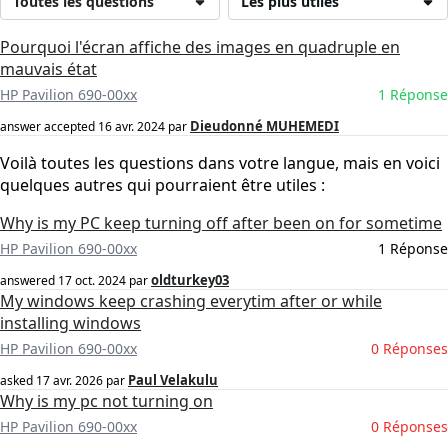
Toutes les questions
Les plus utiles
Pourquoi l'écran affiche des images en quadruple en
mauvais état
HP Pavilion 690-00xx
1 Réponse
Dieudonné MUHEMEDI
answer accepted
16 avr. 2024
par
Voilà toutes les questions dans votre langue, mais en voici
quelques autres qui pourraient être utiles :
Why is my PC keep turning off after been on for sometime
HP Pavilion 690-00xx
1 Réponse
oldturkey03
answered
17 oct. 2024
par
My windows keep crashing everytim after or while
installing windows
HP Pavilion 690-00xx
0 Réponses
Paul Velakulu
asked
17 avr. 2026
par
Why is my pc not turning on
HP Pavilion 690-00xx
0 Réponses