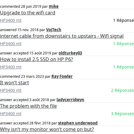
mike
commented
28 juin 2019
par
Upgrade to the wifi card
HP3400 mt
1 Réponse
VojTech
answered
15 nov. 2018
par
internet cable from downstairs to upstairs - Wifi signal
HP3400 mt
1 Réponse
oldturkey03
answer accepted
15 août 2019
par
How to install 2,5 SSD on HP P6?
HP3400 mt
1 Réponse
Ray Fowler
commented
23 mars 2023
par
It won’t start
HP3400 mt
2 Réponses
ladycerridwyn
answer accepted
3 août 2018
par
The problem with the file
HP3400 mt
3 Réponses
stephen underwood
answer accepted
28 févr. 2018
par
Why isn’t my monitor won’t come on but?