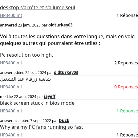
desktop s'arrête et s'allume seul
HP3400 mt
1 Réponse
oldturkey03
answered
23 janv. 2023
par
Voilà toutes les questions dans votre langue, mais en voici
quelques autres qui pourraient être utiles :
Pc resolution too high.
HP3400 mt
2 Réponses
oldturkey03
answer edited
25 oct. 2024
par
شاشة زرقاء عند التشغيل
HP3400 mt
0 Réponses
jayeff
modifié
22 août 2024
par
black screen stuck in bios mode
HP3400 mt
1 Réponse
Duck
answer accepted
7 sept. 2022
par
Why are my PC fans running so fast
HP3400 mt
1 Réponse