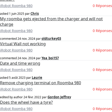
iRobot Roomba 980
0 Réponses
Chris
asked
1 juin 2025
par
My roomba gets ejected from the charger and will not
charge
iRobot Roomba 980
0 Réponses
oldturkey03
commented
24 nov. 2024
par
Virtual Wall not working
iRobot Roomba 980
0 Réponses
Yea_boi157
commented
24 nov. 2024
par
Date and time wrong
iRobot Roomba 980
0 Réponses
Laurie
asked
5 août 2023
par
Remove charging terminal on Roomba 980
iRobot Roomba 980
0 Réponses
Gordon Jeffrey
edited by author
24 févr. 2022
par
Does the wheel have a tyre?
iRobot Roomba 980
0 Réponses