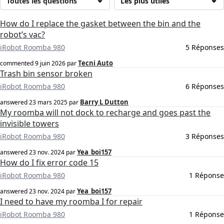
Toutes les questions
Les plus utiles
How do I replace the gasket between the bin and the
robot’s vac?
iRobot Roomba 980
5 Réponses
Tecni Auto
commented
9 juin 2026
par
Trash bin sensor broken
iRobot Roomba 980
6 Réponses
Barry L Dutton
answered
23 mars 2025
par
My roomba will not dock to recharge and goes past the
invisible towers
iRobot Roomba 980
3 Réponses
Yea_boi157
answered
23 nov. 2024
par
How do I fix error code 15
iRobot Roomba 980
1 Réponse
Yea_boi157
answered
23 nov. 2024
par
I need to have my roomba I for repair
iRobot Roomba 980
1 Réponse