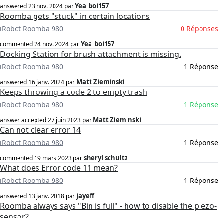
Yea_boi157
answered
23 nov. 2024
par
Roomba gets "stuck" in certain locations
iRobot Roomba 980
0 Réponses
Yea_boi157
commented
24 nov. 2024
par
Docking Station for brush attachment is missing.
iRobot Roomba 980
1 Réponse
Matt Zieminski
answered
16 janv. 2024
par
Keeps throwing a code 2 to empty trash
iRobot Roomba 980
1 Réponse
Matt Zieminski
answer accepted
27 juin 2023
par
Can not clear error 14
iRobot Roomba 980
1 Réponse
sheryl schultz
commented
19 mars 2023
par
What does Error code 11 mean?
iRobot Roomba 980
1 Réponse
jayeff
answered
13 janv. 2018
par
Roomba always says "Bin is full" - how to disable the piezo-
sensor?