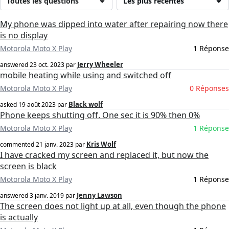
Toutes les questions
Les plus récentes
My phone was dipped into water after repairing now there
is no display
Motorola Moto X Play
1 Réponse
Jerry Wheeler
answered
23 oct. 2023
par
mobile heating while using and switched off
Motorola Moto X Play
0 Réponses
Black wolf
asked
19 août 2023
par
Phone keeps shutting off. One sec it is 90% then 0%
Motorola Moto X Play
1 Réponse
Kris Wolf
commented
21 janv. 2023
par
I have cracked my screen and replaced it, but now the
screen is black
Motorola Moto X Play
1 Réponse
Jenny Lawson
answered
3 janv. 2019
par
The screen does not light up at all, even though the phone
is actually