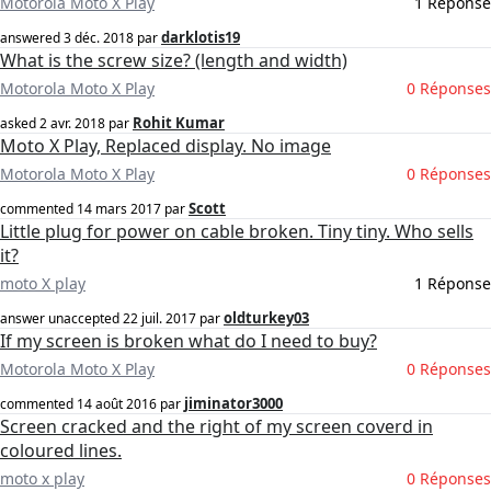
Motorola Moto X Play
1 Réponse
darklotis19
answered
3 déc. 2018
par
What is the screw size? (length and width)
Motorola Moto X Play
0 Réponses
Rohit Kumar
asked
2 avr. 2018
par
Moto X Play, Replaced display. No image
Motorola Moto X Play
0 Réponses
Scott
commented
14 mars 2017
par
Little plug for power on cable broken. Tiny tiny. Who sells
it?
moto X play
1 Réponse
oldturkey03
answer unaccepted
22 juil. 2017
par
If my screen is broken what do I need to buy?
Motorola Moto X Play
0 Réponses
jiminator3000
commented
14 août 2016
par
Screen cracked and the right of my screen coverd in
coloured lines.
moto x play
0 Réponses