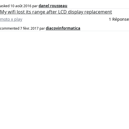
danel rousseau
asked
10 août 2016
par
My wifi lost its range after LCD display replacement
moto x play
1 Réponse
diacovinformatica
commented
7 févr. 2017
par