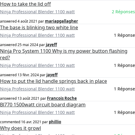
How to take the lid off
Ninja Professional Blender 1100 watt
2 Réponses
mariapgallagher
answered
4 août 2021
par
The base is blinking two white line
Ninja Professional Blender 1100 watt
1 Réponse
jayeff
answered
25 mai 2024
par
Ninja Pro System 1100 Why is my power button flashing
red?
Ninja Professional Blender 1100 watt
1 Réponse
jayeff
answered
13 févr. 2024
par
How to put the lid handle springs back in place
Ninja Professional Blender 1100 watt
1 Réponse
Francois Roche
answered
13 août 2021
par
Bl770 1500watt circuit board diagram
Ninja Professional Blender 1100 watt
1 Réponse
phillio
commented
16 avr. 2021
par
Why does it growl