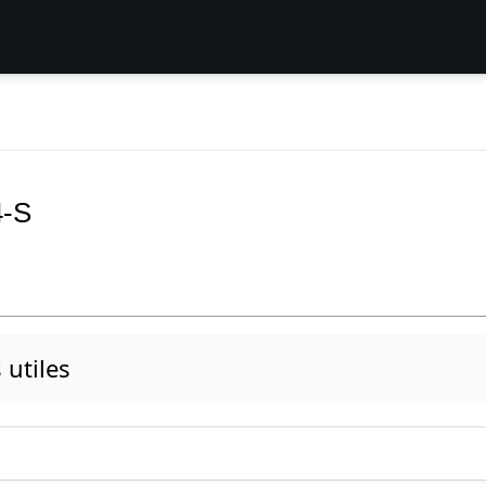
4-S
s utiles