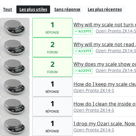
Tout
Les plus utiles
Sans réponse
Les plus récentes
1
Why will my scale not turn
Ozeri Pronto ZK14-
ACCEPTÉ
RÉPONSE
2
Why will my scale not read 
Ozeri Pronto ZK14-
ACCEPTÉ
FORUM
2
Why does my scale show ou
Ozeri Pronto ZK14-
ACCEPTÉ
FORUM
1
How do I keep my scale cle
Ozeri Pronto ZK14-S
RÉPONSE
1
How do I clean the inside o
Ozeri Pronto ZK14-S
RÉPONSE
1
I drop my Ozari scale. Now it
Ozeri Pronto ZK14-S
RÉPONSE