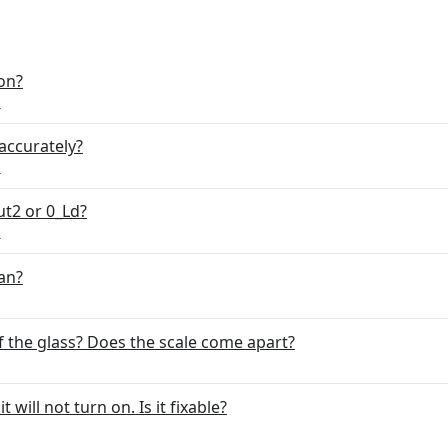
 on?
S
accurately?
S
t2 or 0_Ld?
S
an?
f the glass? Does the scale come apart?
 will not turn on. Is it fixable?