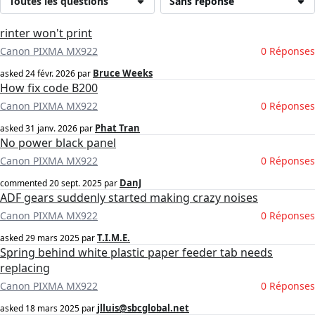
Toutes les questions
Sans réponse
rinter won't print
Canon PIXMA MX922
0 Réponses
Bruce Weeks
asked
24 févr. 2026
par
How fix code B200
Canon PIXMA MX922
0 Réponses
Phat Tran
asked
31 janv. 2026
par
No power black panel
Canon PIXMA MX922
0 Réponses
DanJ
commented
20 sept. 2025
par
ADF gears suddenly started making crazy noises
Canon PIXMA MX922
0 Réponses
T.I.M.E.
asked
29 mars 2025
par
Spring behind white plastic paper feeder tab needs
replacing
Canon PIXMA MX922
0 Réponses
jlluis@sbcglobal.net
asked
18 mars 2025
par