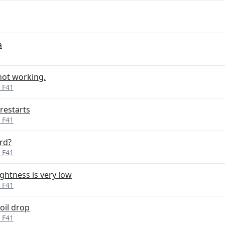
a
not working.
 F41
restarts
 F41
rd?
 F41
ghtness is very low
 F41
oil drop
 F41