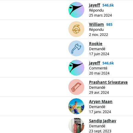
jayeff
546,6k
Répondu
25 mars 2024
William
985
Répondu
2 nov. 2022
Rookie
Demandé
17 juin 2024
jayeff
546,6k
Commenté
20 mai 2024
Prashant Srivastava
Demandé
29 avr. 2024
Aryan Maan
Demandé
17 janv. 2024
Sandip Jadhav
Demandé
23 sept. 2023