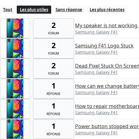
Tout
Les plus utiles
Sans réponse
Les plus récentes
2
My speaker is not working
Samsung Galaxy F41
FORUM
2
Samsung F41 Logo Stuck
Samsung Galaxy F41
FORUM
2
Dead Pixel Stuck On Scree
Samsung Galaxy F41
FORUM
1
How can we change batter
Samsung Galaxy F41
RÉPONSE
1
How to repair motherboar
Samsung Galaxy F41
RÉPONSE
1
Power button stopped wor
Samsung Galaxy F41
RÉPONSE