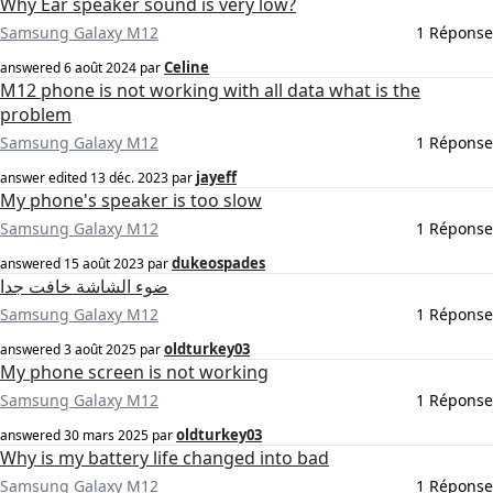
Why Ear speaker sound is very low?
Samsung Galaxy M12
1 Réponse
Celine
answered
6 août 2024
par
M12 phone is not working with all data what is the
problem
Samsung Galaxy M12
1 Réponse
jayeff
answer edited
13 déc. 2023
par
My phone's speaker is too slow
Samsung Galaxy M12
1 Réponse
dukeospades
answered
15 août 2023
par
ضوء الشاشة خافت جدا
Samsung Galaxy M12
1 Réponse
oldturkey03
answered
3 août 2025
par
My phone screen is not working
Samsung Galaxy M12
1 Réponse
oldturkey03
answered
30 mars 2025
par
Why is my battery life changed into bad
Samsung Galaxy M12
1 Réponse