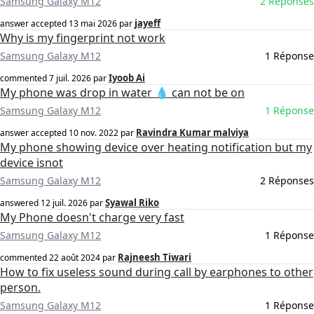
Samsung Galaxy M12
2 Réponses
jayeff
answer accepted
13 mai 2026
par
Why is my fingerprint not work
Samsung Galaxy M12
1 Réponse
Iyoob Ai
commented
7 juil. 2026
par
My phone was drop in water 💧 can not be on
Samsung Galaxy M12
1 Réponse
Ravindra Kumar malviya
answer accepted
10 nov. 2022
par
My phone showing device over heating notification but my
device isnot
Samsung Galaxy M12
2 Réponses
Syawal Riko
answered
12 juil. 2026
par
My Phone doesn't charge very fast
Samsung Galaxy M12
1 Réponse
Rajneesh Tiwari
commented
22 août 2024
par
How to fix useless sound during call by earphones to other
person.
Samsung Galaxy M12
1 Réponse