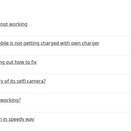
 not working
ile is not getting charged with own charger
g out how to fix
 of its selfi camera?
 working?
n in speedy way