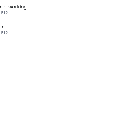
 not working
 F12
 on
 F12