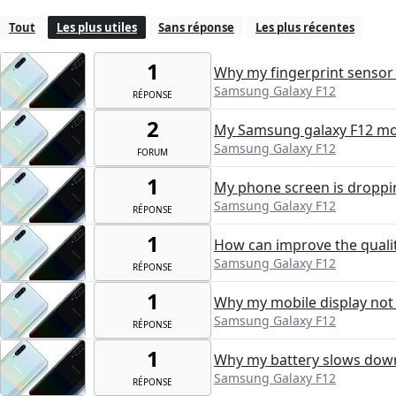
Tout
Les plus utiles
Sans réponse
Les plus récentes
1
Why my fingerprint sensor
Samsung Galaxy F12
RÉPONSE
2
My Samsung galaxy F12 mob
Samsung Galaxy F12
FORUM
1
My phone screen is droppin
Samsung Galaxy F12
RÉPONSE
1
How can improve the quality
Samsung Galaxy F12
RÉPONSE
1
Why my mobile display not
Samsung Galaxy F12
RÉPONSE
1
Why my battery slows dow
Samsung Galaxy F12
RÉPONSE