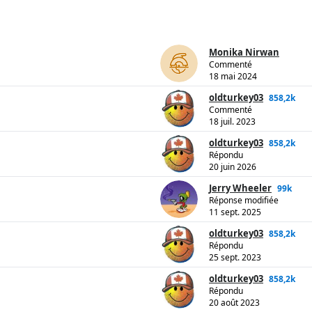
Monika Nirwan
Commenté
18 mai 2024
oldturkey03
858,2k
Commenté
18 juil. 2023
oldturkey03
858,2k
Répondu
20 juin 2026
Jerry Wheeler
99k
Réponse modifiée
11 sept. 2025
oldturkey03
858,2k
Répondu
25 sept. 2023
oldturkey03
858,2k
Répondu
20 août 2023