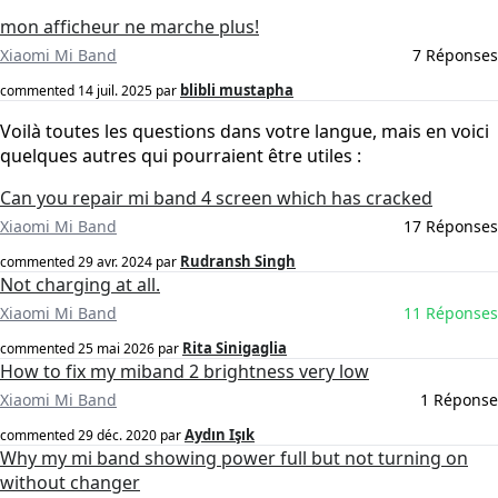
mon afficheur ne marche plus!
Xiaomi Mi Band
7 Réponses
blibli mustapha
commented
14 juil. 2025
par
Voilà toutes les questions dans votre langue, mais en voici
quelques autres qui pourraient être utiles :
Can you repair mi band 4 screen which has cracked
Xiaomi Mi Band
17 Réponses
Rudransh Singh
commented
29 avr. 2024
par
Not charging at all.
Xiaomi Mi Band
11 Réponses
Rita Sinigaglia
commented
25 mai 2026
par
How to fix my miband 2 brightness very low
Xiaomi Mi Band
1 Réponse
Aydın Işık
commented
29 déc. 2020
par
Why my mi band showing power full but not turning on
without changer