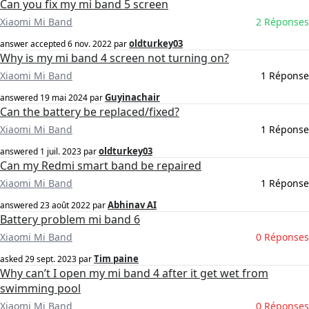
Can you fix my mi band 5 screen
Xiaomi Mi Band
2 Réponses
oldturkey03
answer accepted
6 nov. 2022
par
Why is my mi band 4 screen not turning on?
Xiaomi Mi Band
1 Réponse
Guyinachair
answered
19 mai 2024
par
Can the battery be replaced/fixed?
Xiaomi Mi Band
1 Réponse
oldturkey03
answered
1 juil. 2023
par
Can my Redmi smart band be repaired
Xiaomi Mi Band
1 Réponse
Abhinav AI
answered
23 août 2022
par
Battery problem mi band 6
Xiaomi Mi Band
0 Réponses
Tim paine
asked
29 sept. 2023
par
Why can’t I open my mi band 4 after it get wet from
swimming pool
Xiaomi Mi Band
0 Réponses