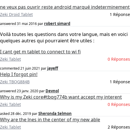
ne veux pas ouvrir reste android marqué indeterminement
Zeki Droid Tablet
1 Réponse
robert simard
answered
31 mai 2016
par
Voilà toutes les questions dans votre langue, mais en voici
quelques autres qui pourraient être utiles :
I cant get m tablet to connect to wi fi
Zeki Tablet
0 Réponses
jayeff
commented
21 juin 2021
par
Help I forgot pin!
Zeki TBQG884B
1 Réponse
Devnol
answered
23 janv. 2020
par
Why is my Zeki core#tbqg774b want accept my interent
Zeki Tablet
0 Réponses
Sheronda Selmon
asked
28 déc. 2019
par
Why are the lnes in the center of my new able
Zeki Tablet
2 Réponses