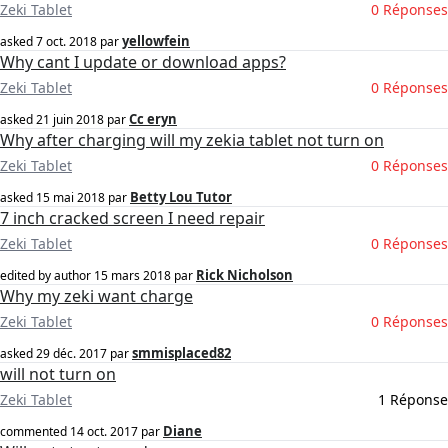
Zeki Tablet
0 Réponses
yellowfein
asked
7 oct. 2018
par
Why cant I update or download apps?
Zeki Tablet
0 Réponses
Cc eryn
asked
21 juin 2018
par
Why after charging will my zekia tablet not turn on
Zeki Tablet
0 Réponses
Betty Lou Tutor
asked
15 mai 2018
par
7 inch cracked screen I need repair
Zeki Tablet
0 Réponses
Rick Nicholson
edited by author
15 mars 2018
par
Why my zeki want charge
Zeki Tablet
0 Réponses
smmisplaced82
asked
29 déc. 2017
par
will not turn on
Zeki Tablet
1 Réponse
Diane
commented
14 oct. 2017
par