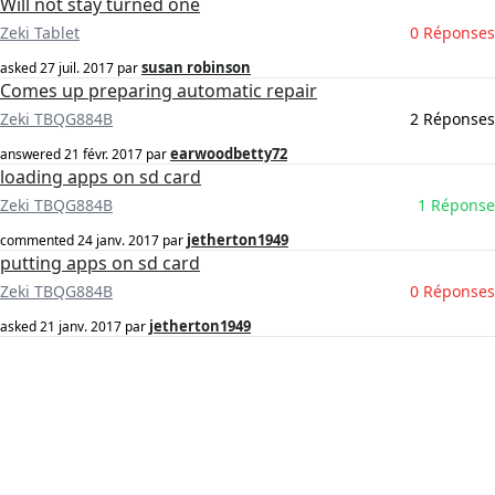
Will not stay turned one
Zeki Tablet
0 Réponses
susan robinson
asked
27 juil. 2017
par
Comes up preparing automatic repair
Zeki TBQG884B
2 Réponses
earwoodbetty72
answered
21 févr. 2017
par
loading apps on sd card
Zeki TBQG884B
1 Réponse
jetherton1949
commented
24 janv. 2017
par
putting apps on sd card
Zeki TBQG884B
0 Réponses
jetherton1949
asked
21 janv. 2017
par