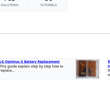
SOLUTIONS
TUTORIELS
LG Optimus G Battery Replacement
R
s
This guide explain step by step how to
replace...
I
a