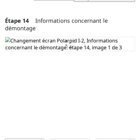
Étape 14
Informations concernant le
Ajouter un commentaire
démontage
Ajouter un commentaire
Annuler
Publier un commentaire