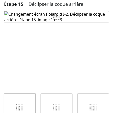
Étape 15
Déclipser la coque arrière
Ajouter un commentaire
Ajouter un commentaire
Annuler
Publier un commentaire