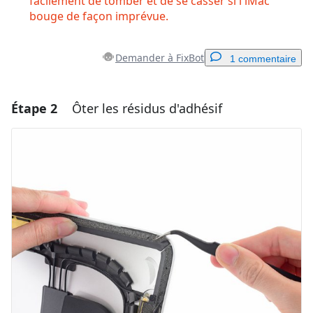
facilement de tomber et de se casser si l'iMac
bouge de façon imprévue.
Demander à FixBot
1 commentaire
Étape 2
Ôter les résidus d'adhésif
Ajouter un commentaire
Ajouter un commentaire
Annuler
Publier un commentaire