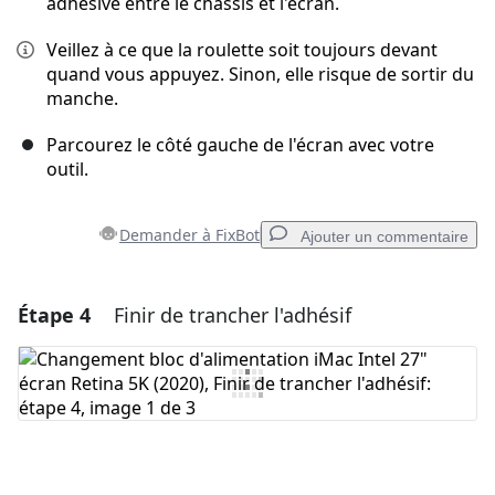
adhésive entre le châssis et l'écran.
Veillez à ce que la roulette soit toujours devant
quand vous appuyez. Sinon, elle risque de sortir du
manche.
Parcourez le côté gauche de l'écran avec votre
outil.
Demander à FixBot
Ajouter un commentaire
Étape 4
Finir de trancher l'adhésif
Ajouter un commentaire
Ajouter un commentaire
Annuler
Publier un commentaire