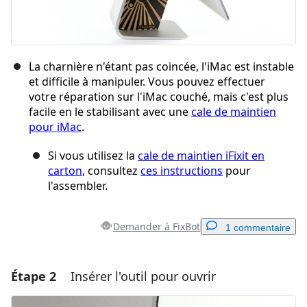
La charnière n'étant pas coincée, l'iMac est instable
et difficile à manipuler. Vous pouvez effectuer
votre réparation sur l'iMac couché, mais c'est plus
facile en le stabilisant avec une
cale de maintien
pour iMac
.
Si vous utilisez la
cale de maintien iFixit en
carton
, consultez
ces instructions
pour
l'assembler.
Demander à FixBot
1 commentaire
Étape 2
Insérer l'outil pour ouvrir
Ajouter un commentaire