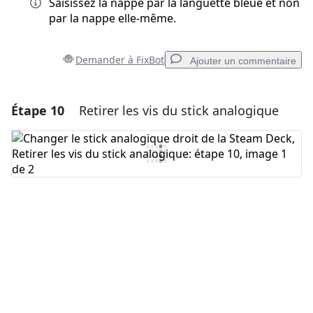
Saisissez la nappe par la languette bleue et non
par la nappe elle-même.
Demander à FixBot
Ajouter un commentaire
Étape 10
Retirer les vis du stick analogique
Ajouter un commentaire
Ajouter un commentaire
Annuler
Publier un commentaire