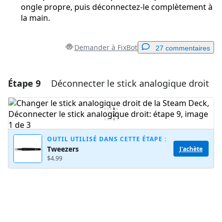
ongle propre, puis déconnectez-le complètement à
la main.
Demander à FixBot
27 commentaires
Étape 9
Déconnecter le stick analogique droit
Ajouter un commentaire
Ajouter un commentaire
OUTIL UTILISÉ DANS CETTE ÉTAPE :
Tweezers
J'achète
Annuler
Publier un commentaire
$4.99