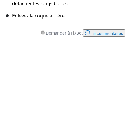
détacher les longs bords.
Enlevez la coque arrière.
Demander à FixBot
5 commentaires
Ajouter un commentaire
Ajouter un commentaire
Annuler
Publier un commentaire