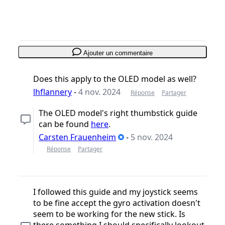
Ajouter un commentaire
Does this apply to the OLED model as well?
lhflannery
-
4 nov. 2024
Réponse
Partager
The OLED model's right thumbstick guide
can be found
here
.
Carsten Frauenheim
-
5 nov. 2024
Réponse
Partager
I followed this guide and my joystick seems
to be fine accept the gyro activation doesn't
seem to be working for the new stick. Is
there something I should specifically lookout