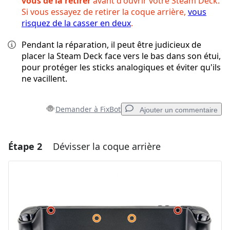
vous de la retirer
avant d'ouvrir votre Steam Deck.
Si vous essayez de retirer la coque arrière,
vous
risquez de la casser en deux
.
Pendant la réparation, il peut être judicieux de
placer la Steam Deck face vers le bas dans son étui,
pour protéger les sticks analogiques et éviter qu'ils
ne vacillent.
Demander à FixBot
Ajouter un commentaire
Étape 2
Dévisser la coque arrière
Ajouter un commentaire
Ajouter un commentaire
Annuler
Publier un commentaire