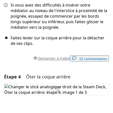
Si vous avez des difficultés à insérer votre
médiator au niveau de l'interstice à proximité de la
poignée, essayez de commencer par les bords
longs supérieur ou inférieur, puis faites glisser le
médiator vers la poignée.
Faites levier sur la coque arrière pour la détacher
de ses clips.
Demander à FixBot
12 commentaires
Étape 4
Ôter la coque arrière
Ajouter un commentaire
Ajouter un commentaire
Annuler
Publier un commentaire