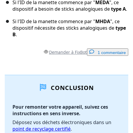
Si l'ID de la manette commence par "
MEDA
", ce
dispositif a besoin de sticks analogiques de
type A
.
Si l'ID de la manette commence par "
MHDA
", ce
dispositif nécessite des sticks analogiques de
type
B
.
Demander à FixBot
1 commentaire
Ajouter un commentaire
CONCLUSION
Ajouter un commentaire
Pour remonter votre appareil, suivez ces
instructions en sens inverse.
Annuler
Publier un commentaire
Déposez vos déchets électroniques dans un
point de recyclage certifié
.