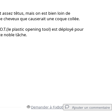
Annuler
Publier un commentaire
t assez têtus, mais on est bien loin de
de cheveux que causerait une coque collée.
.O.T.(le plastic opening tool) est déployé pour
te noble tâche.
Demander à FixBot
Ajouter un commentaire