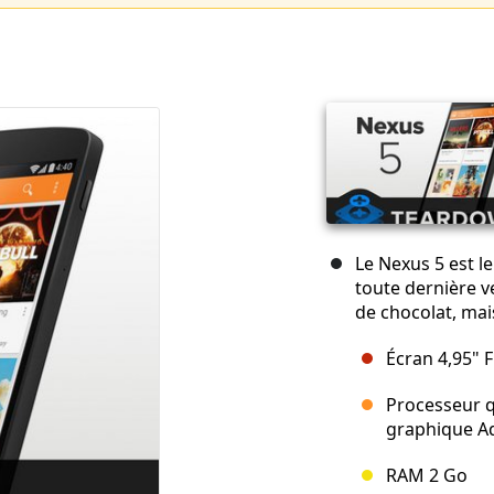
Le Nexus 5 est l
toute dernière ve
de chocolat, mais
Écran 4,95" 
Processeur q
graphique A
RAM 2 Go