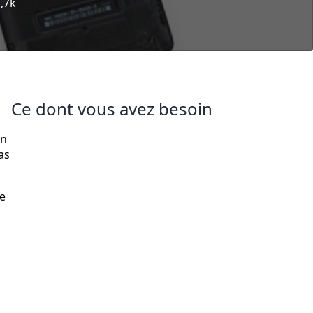
,7k
Ce dont vous avez besoin
on
as
e