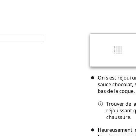
On s'est réjoui u
sauce chocolat, s
bas de la coque.
Trouver de l
réjouissant 
chaussure.
Heureusement, ce