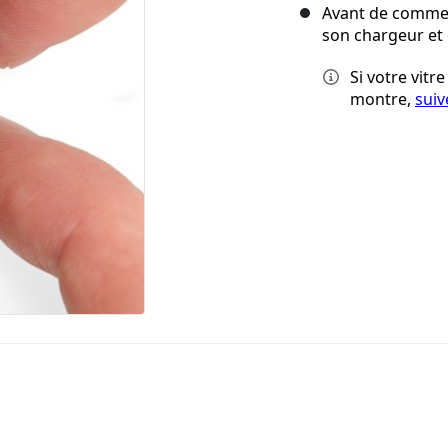
Avant de commen
son chargeur et 
Si votre vitr
montre,
suiv