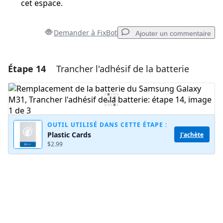
cet espace.
Demander à FixBot
Ajouter un commentaire
Étape 14
Trancher l'adhésif de la batterie
Ajouter un commentaire
Ajouter un commentaire
OUTIL UTILISÉ DANS CETTE ÉTAPE :
Plastic Cards
J'achète
Annuler
Publier un commentaire
$2.99