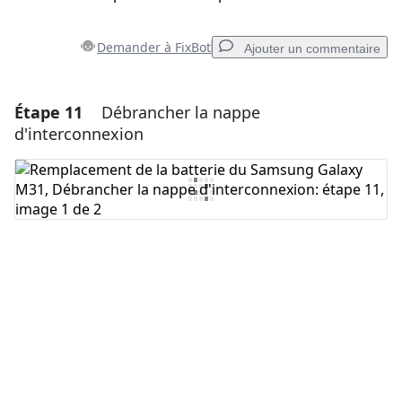
Demander à FixBot
Ajouter un commentaire
Étape 11
Débrancher la nappe
Ajouter un commentaire
d'interconnexion
Ajouter un commentaire
Annuler
Publier un commentaire