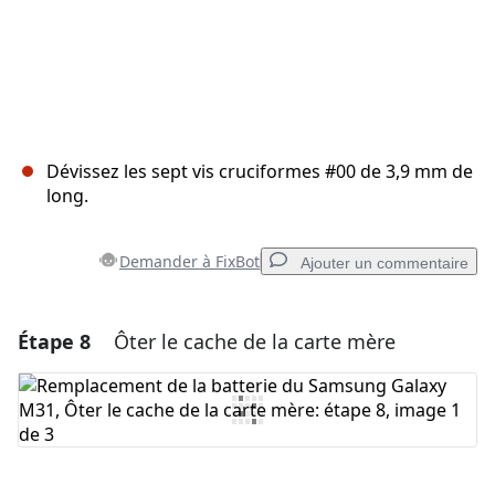
Dévissez les sept vis cruciformes #00 de 3,9 mm de
long.
Demander à FixBot
Ajouter un commentaire
Étape 8
Ôter le cache de la carte mère
Ajouter un commentaire
Ajouter un commentaire
Annuler
Publier un commentaire