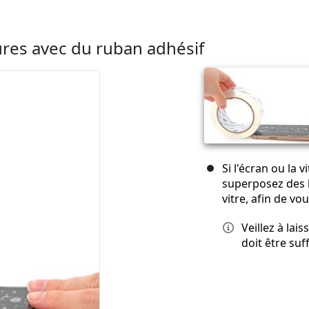
sures avec du ruban adhésif
Si l'écran ou la 
superposez des 
vitre, afin de vo
Veillez à lai
doit être su