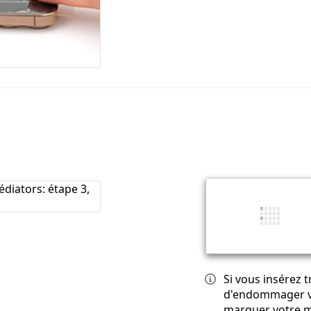
Si vous insérez 
d'endommager vo
marquer votre mé