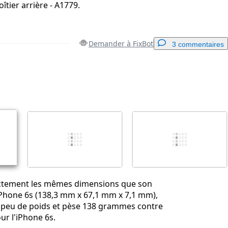
îtier arrière - A1779.
Demander à FixBot
3 commentaires
Ajouter un commentaire
Annuler
Publier un commentaire
actement les mêmes dimensions que son
iPhone 6s (138,3 mm x 67,1 mm x 7,1 mm),
 peu de poids et pèse 138 grammes contre
r l'iPhone 6s.