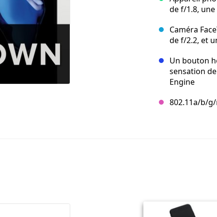
de f/1.8, une
Caméra FaceT
de f/2.2, et
Un bouton h
sensation de
Engine
802.11a/b/g/