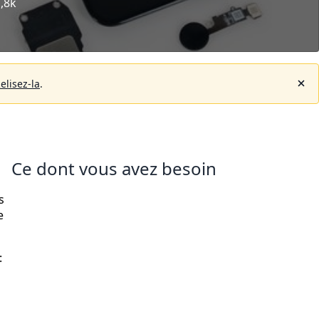
,8k
elisez-la
.
Ce dont vous avez besoin
s
e
: