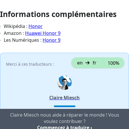
Informations complémentaires
Wikipédia :
Honor
Amazon :
Huawei Honor 9
Les Numériques :
Honor 9
en
fr
100%
Merci à ces traducteurs :
Claire Miesch
Claire Miesch nous aide à réparer le monde ! Vous
voulez contribuer ?
Commencez à traduire ›