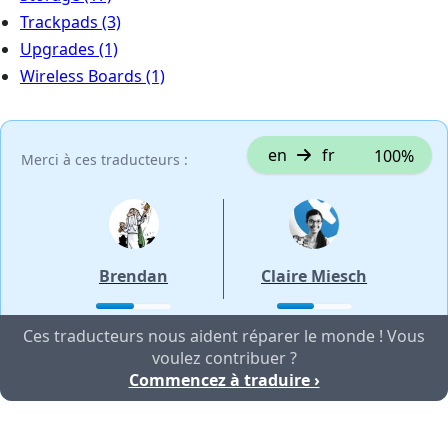
Trackpads
(3)
Upgrades
(1)
Wireless Boards
(1)
en
fr
100%
Merci à ces traducteurs :
Brendan
Claire Miesch
Ces traducteurs nous aident réparer le monde ! Vous
voulez contribuer ?
Commencez à traduire ›