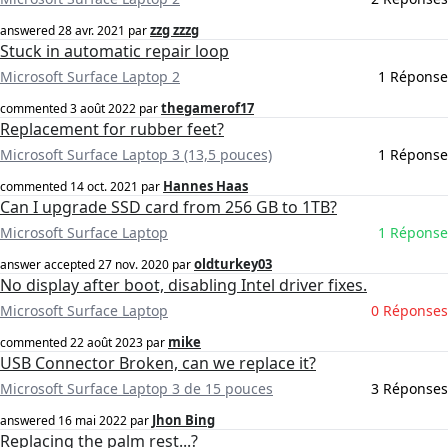
zzg zzzg
answered
28 avr. 2021
par
Stuck in automatic repair loop
Microsoft Surface Laptop 2
1 Réponse
thegamerof17
commented
3 août 2022
par
Replacement for rubber feet?
Microsoft Surface Laptop 3 (13,5 pouces)
1 Réponse
Hannes Haas
commented
14 oct. 2021
par
Can I upgrade SSD card from 256 GB to 1TB?
Microsoft Surface Laptop
1 Réponse
oldturkey03
answer accepted
27 nov. 2020
par
No display after boot, disabling Intel driver fixes.
Microsoft Surface Laptop
0 Réponses
mike
commented
22 août 2023
par
USB Connector Broken, can we replace it?
Microsoft Surface Laptop 3 de 15 pouces
3 Réponses
Jhon Bing
answered
16 mai 2022
par
Replacing the palm rest...?