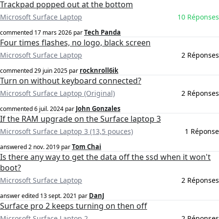
Trackpad popped out at the bottom
Microsoft Surface Laptop
10 Réponses
Tech Panda
commented
17 mars 2026
par
Four times flashes, no logo, black screen
Microsoft Surface Laptop
2 Réponses
rocknroll6ik
commented
29 juin 2025
par
Turn on without keyboard connected?
Microsoft Surface Laptop (Original)
2 Réponses
John Gonzales
commented
6 juil. 2024
par
If the RAM upgrade on the Surface laptop 3
Microsoft Surface Laptop 3 (13,5 pouces)
1 Réponse
Tom Chai
answered
2 nov. 2019
par
Is there any way to get the data off the ssd when it won't
boot?
Microsoft Surface Laptop
2 Réponses
DanJ
answer edited
13 sept. 2021
par
Surface pro 2 keeps turning on then off
Microsoft Surface Laptop 2
2 Réponses