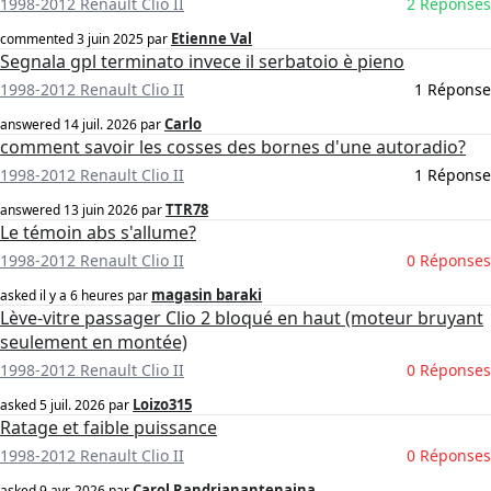
1998-2012 Renault Clio II
2 Réponses
Etienne Val
commented
3 juin 2025
par
Segnala gpl terminato invece il serbatoio è pieno
1998-2012 Renault Clio II
1 Réponse
Carlo
answered
14 juil. 2026
par
comment savoir les cosses des bornes d'une autoradio?
1998-2012 Renault Clio II
1 Réponse
TTR78
answered
13 juin 2026
par
Le témoin abs s'allume?
1998-2012 Renault Clio II
0 Réponses
magasin baraki
asked
il y a 6 heures
par
Lève-vitre passager Clio 2 bloqué en haut (moteur bruyant
seulement en montée)
1998-2012 Renault Clio II
0 Réponses
Loizo315
asked
5 juil. 2026
par
Ratage et faible puissance
1998-2012 Renault Clio II
0 Réponses
Carol Randrianantenaina
asked
9 avr. 2026
par