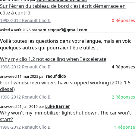
Sur l'écran du tableau de bord c'est écrit démarrage en
côte à contrôl
1998-2012 Renault Clio II
0 Réponses
samireggaz3@gmail.com
asked
4 août 2025
par
Voilà toutes les questions dans votre langue, mais en voici
quelques autres qui pourraient être utiles :
Why my clio 1.2 not excelling when I excelerate
1998-2012 Renault Clio II
4 Réponses
raouf dido
answered
11 mai 2023
par
Front windscreen wipers have stopped working (2012 1.5
diesel)
1998-2012 Renault Clio II
2 Réponses
Luke Barrier
answered
21 juil. 2019
par
Why won't my immobilizer light shut down. The car won't
start?
1998-2012 Renault Clio II
1 Réponse