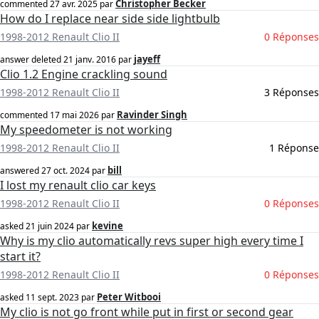
Christopher Becker
commented
27 avr. 2025
par
How do I replace near side side lightbulb
1998-2012 Renault Clio II
0 Réponses
jayeff
answer deleted
21 janv. 2016
par
Clio 1.2 Engine crackling sound
1998-2012 Renault Clio II
3 Réponses
Ravinder Singh
commented
17 mai 2026
par
My speedometer is not working
1998-2012 Renault Clio II
1 Réponse
bill
answered
27 oct. 2024
par
I lost my renault clio car keys
1998-2012 Renault Clio II
0 Réponses
kevine
asked
21 juin 2024
par
Why is my clio automatically revs super high every time I
start it?
1998-2012 Renault Clio II
0 Réponses
Peter Witbooi
asked
11 sept. 2023
par
My clio is not go front while put in first or second gear