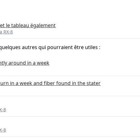
 et le tableau également
a RX-8
quelques autres qui pourraient être utiles :
ntly around in a week
urn in a week and fiber found in the stater
X-8
X-8