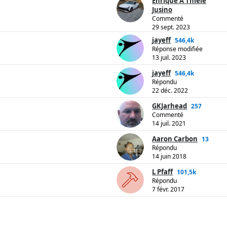
Enrique A Thiele
Jusino
Commenté
29 sept. 2023
jayeff
546,4k
Réponse modifiée
13 juil. 2023
jayeff
546,4k
Répondu
22 déc. 2022
GKJarhead
257
Commenté
14 juil. 2021
Aaron Carbon
13
Répondu
14 juin 2018
L Pfaff
101,5k
Répondu
7 févr. 2017