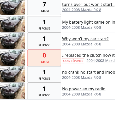
7
turns over but won't start..
2004-2008 Mazda RX-8
FORUM
1
My battery light came on in
2004-2008 Mazda RX-8
RÉPONSE
1
Why won’t my car start?
2004-2008 Mazda RX-8
RÉPONSE
0
I replaced the clutch now i
2004-2008 Mazd
SANS RÉPONSE
FORUM
1
no crank no start and imobo
2004-2008 Mazda RX-8
RÉPONSE
1
No power an my radio
2004-2008 Mazda RX-8
RÉPONSE