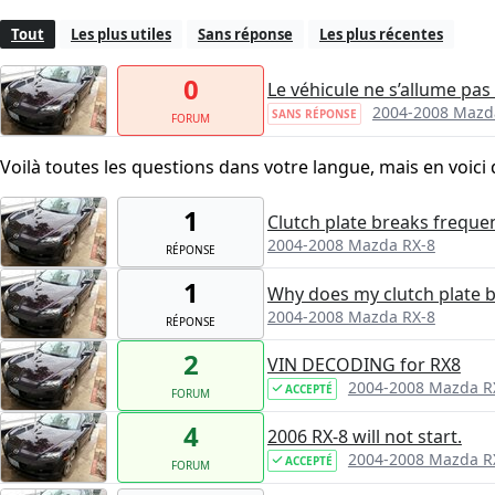
Tout
Les plus utiles
Sans réponse
Les plus récentes
0
Le véhicule ne s’allume pas
2004-2008 Mazd
SANS RÉPONSE
FORUM
Voilà toutes les questions dans votre langue, mais en voici 
1
Clutch plate breaks freque
2004-2008 Mazda RX-8
RÉPONSE
1
Why does my clutch plate b
2004-2008 Mazda RX-8
RÉPONSE
2
VIN DECODING for RX8
2004-2008 Mazda R
ACCEPTÉ
FORUM
4
2006 RX-8 will not start.
2004-2008 Mazda R
ACCEPTÉ
FORUM